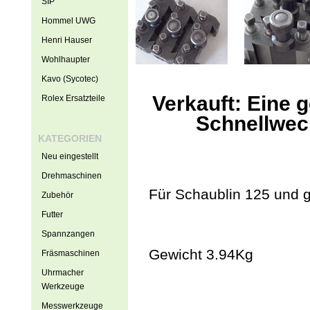
SIP
Hommel UWG
Henri Hauser
Wohlhaupter
Kavo (Sycotec)
Verkauft: Eine 
Rolex Ersatzteile
Schnellwech
KATEGORIEN
Neu eingestellt
Drehmaschinen
Für Schaublin 125 und 
Zubehör
Futter
Spannzangen
Gewicht 3.94Kg
Fräsmaschinen
Uhrmacher
Werkzeuge
Messwerkzeuge