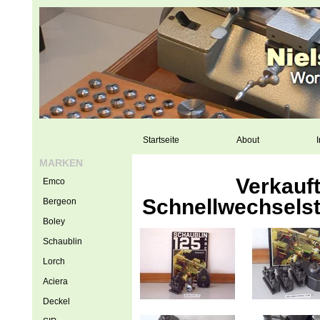
Startseite
About
I
MARKEN
Verkauft
Emco
Schnellwechselsta
Bergeon
Boley
Schaublin
Lorch
Aciera
Deckel