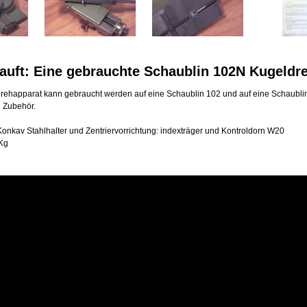
auft: Eine gebrauchte Schaublin 102N Kugeldr
rehapparat kann gebraucht werden auf eine Schaublin 102 und auf eine Schaublin
n Zubehör.
onkav Stahlhalter und Zentriervorrichtung: indexträger und Kontroldorn W20
Kg