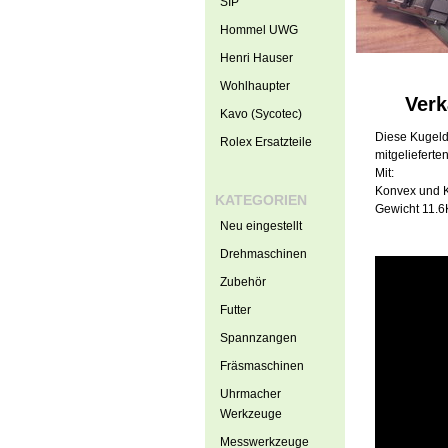
SIP
Hommel UWG
Henri Hauser
Wohlhaupter
Verk
Kavo (Sycotec)
Diese Kugeld
Rolex Ersatzteile
mitgelieferte
Mit:
Konvex und K
KATEGORIEN
Gewicht 11.6
Neu eingestellt
Drehmaschinen
Zubehör
Futter
Spannzangen
Fräsmaschinen
Uhrmacher
Werkzeuge
Messwerkzeuge