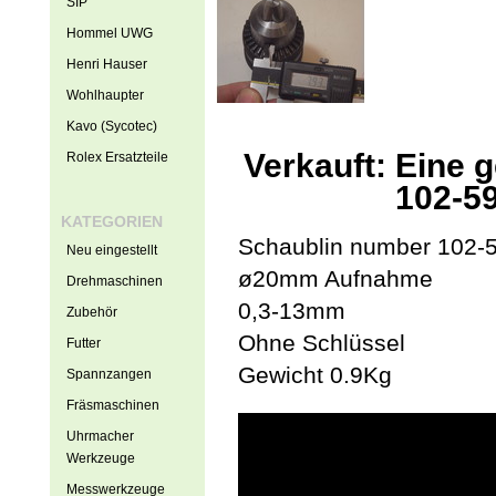
SIP
Hommel UWG
Henri Hauser
Wohlhaupter
Kavo (Sycotec)
Verkauft: Eine 
Rolex Ersatzteile
102-59
KATEGORIEN
Schaublin number 102-
Neu eingestellt
ø20mm Aufnahme
Drehmaschinen
0,3-13mm
Zubehör
Ohne Schlüssel
Futter
Gewicht 0.9Kg
Spannzangen
Fräsmaschinen
Uhrmacher
Werkzeuge
Messwerkzeuge