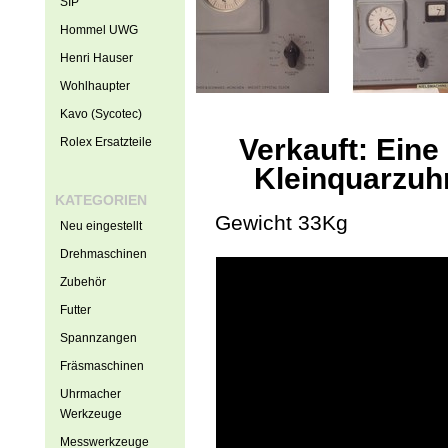
SIP
Hommel UWG
Henri Hauser
Wohlhaupter
Kavo (Sycotec)
Verkauft: Ein
Rolex Ersatzteile
Kleinquarzuh
KATEGORIEN
Gewicht 33Kg
Neu eingestellt
Drehmaschinen
Zubehör
Futter
Spannzangen
Fräsmaschinen
Uhrmacher
Werkzeuge
Messwerkzeuge