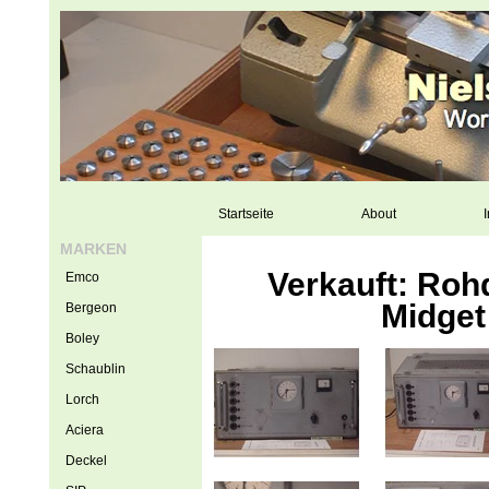
Startseite
About
I
MARKEN
Verkauft: Roh
Emco
Midget
Bergeon
Boley
Schaublin
Lorch
Aciera
Deckel