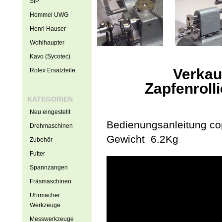
SIP
Hommel UWG
Henri Hauser
Wohlhaupter
Kavo (Sycotec)
Verkau
Rolex Ersatzteile
Zapfenroll
KATEGORIEN
Neu eingestellt
Bedienungsanleitung co
Drehmaschinen
Gewicht 6.2Kg
Zubehör
Futter
Spannzangen
Fräsmaschinen
Uhrmacher
Werkzeuge
Messwerkzeuge