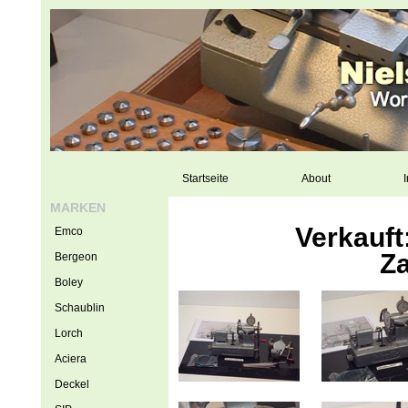
Startseite
About
I
MARKEN
Verkauft:
Emco
Za
Bergeon
Boley
Schaublin
Lorch
Aciera
Deckel