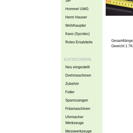
SIP
Hommel UWG
Henri Hauser
Wohlhaupter
Kavo (Sycotec)
Gesamtläng
Rolex Ersatzteile
Gewicht 1.7K
KATEGORIEN
Neu eingestellt
Drehmaschinen
Zubehör
Futter
Spannzangen
Fräsmaschinen
Uhrmacher
Werkzeuge
Messwerkzeuge