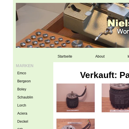
Startseite
About
I
MARKEN
Verkauft: P
Emco
Bergeon
Boley
Schaublin
Lorch
Aciera
Deckel