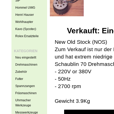
SIP
Hommel UWG
Henri Hauser
Wohlhaupter
Verkauft: E
Kavo (Sycotec)
Rolex Ersatzteile
New Old Stock (NOS)
Zum Verkauf ist nur der 
KATEGORIEN
und hat extrem niedrige 
Neu eingestellt
Schaublin 70 Drehmasch
Drehmaschinen
- 220V or 380V
Zubehör
- 50Hz
Futter
- 2700 rpm
Spannzangen
Fräsmaschinen
Gewicht 3.9Kg
Uhrmacher
Werkzeuge
Messwerkzeuge