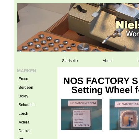
Startseite
About
I
MARKEN
NOS FACTORY SE
Emco
Setting Wheel f
Bergeon
Boley
Schaublin
Lorch
Aciera
Deckel