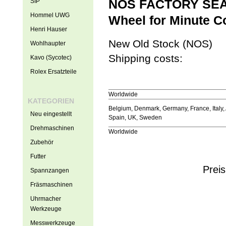
SIP
NOS FACTORY SEALE
Hommel UWG
Wheel for Minute Co
Henri Hauser
New Old Stock (NOS)
Wohlhaupter
Shipping costs:
Kavo (Sycotec)
Rolex Ersatzteile
Worldwide
KATEGORIEN
Belgium, Denmark, Germany, France, Italy, 
Neu eingestellt
Spain, UK, Sweden
Drehmaschinen
Worldwide
Zubehör
Futter
Preis
Spannzangen
Fräsmaschinen
Uhrmacher
Werkzeuge
Messwerkzeuge