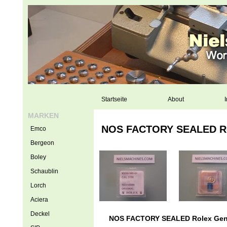
Startseite
About
I
MARKEN
NOS FACTORY SEALED Role
Emco
Bergeon
Boley
Schaublin
Lorch
Aciera
Deckel
NOS FACTORY SEALED Rolex Genui