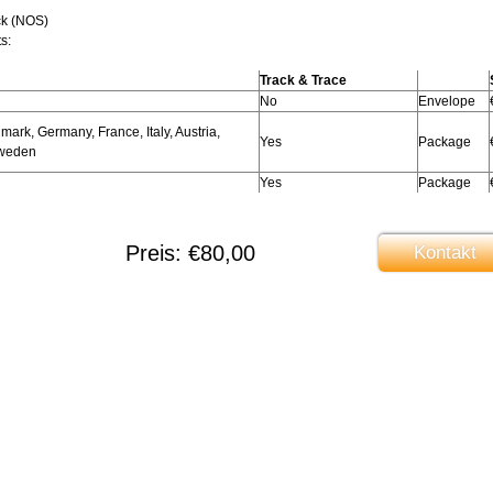
ck (NOS)
s:
Track & Trace
No
Envelope
ark, Germany, France, Italy, Austria,
Yes
Package
Sweden
Yes
Package
Preis: €80,00
Kontakt