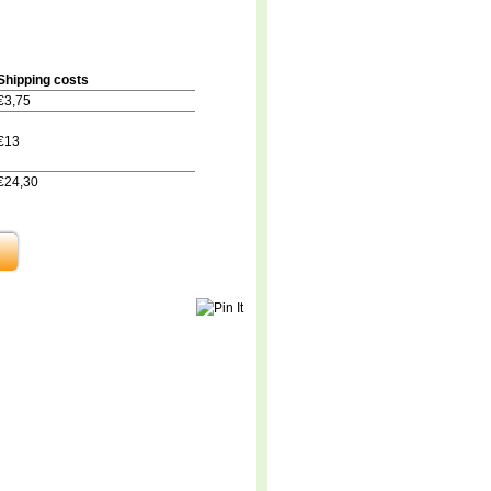
Shipping costs
€3,75
€13
€24,30