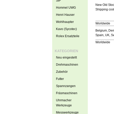
SIP
New Old Sto
Hommel UWG
Shipping cost
Henri Hauser
Wohlhaupter
Worldwide
Kavo (Sycotec)
Belgium, Denm
Spain, UK, 
Rolex Ersatzteile
Worldwide
KATEGORIEN
Neu eingestellt
Drehmaschinen
Zubehör
Futter
Spannzangen
Fräsmaschinen
Uhrmacher
Werkzeuge
Messwerkzeuge