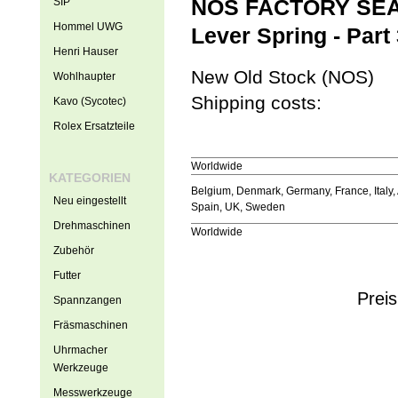
SIP
NOS FACTORY SEALE
Hommel UWG
Lever Spring - Part
Henri Hauser
New Old Stock (NOS)
Wohlhaupter
Shipping costs:
Kavo (Sycotec)
Rolex Ersatzteile
Worldwide
KATEGORIEN
Belgium, Denmark, Germany, France, Italy, 
Neu eingestellt
Spain, UK, Sweden
Drehmaschinen
Worldwide
Zubehör
Futter
Preis
Spannzangen
Fräsmaschinen
Uhrmacher
Werkzeuge
Messwerkzeuge