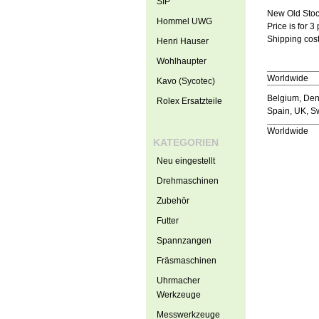
SIP
New Old Sto
Hommel UWG
Price is for 3
Shipping cost
Henri Hauser
Wohlhaupter
Worldwide
Kavo (Sycotec)
Belgium, Denm
Rolex Ersatzteile
Spain, UK, 
Worldwide
KATEGORIEN
Neu eingestellt
Drehmaschinen
Zubehör
Futter
Spannzangen
Fräsmaschinen
Uhrmacher
Werkzeuge
Messwerkzeuge