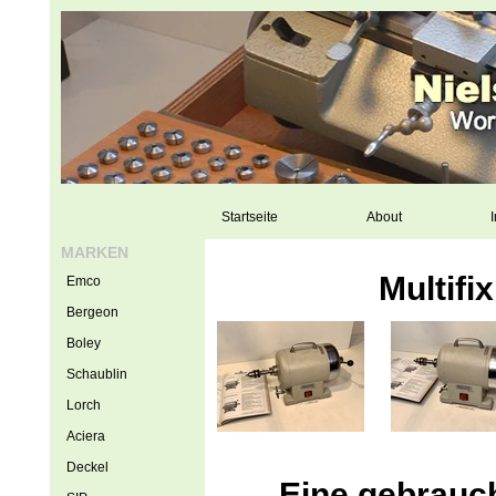
Startseite
About
I
MARKEN
Multif
Emco
Bergeon
Boley
Schaublin
Lorch
Aciera
Deckel
Eine gebrauch