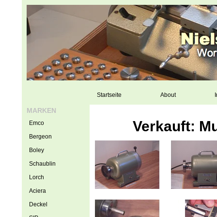
Startseite
About
I
MARKEN
Verkauft: M
Emco
Bergeon
Boley
Schaublin
Lorch
Aciera
Deckel