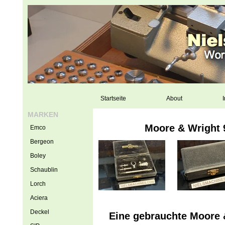
Startseite
About
I
MARKEN
Moore & Wright
Emco
Bergeon
Boley
Schaublin
Lorch
Aciera
Deckel
Eine gebrauchte Moore