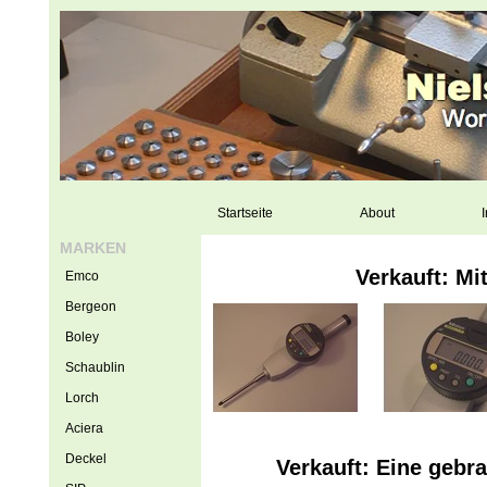
Startseite
About
I
MARKEN
Verkauft: M
Emco
Bergeon
Boley
Schaublin
Lorch
Aciera
Deckel
Verkauft: Eine geb