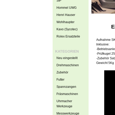
SIP
Hommel UWG
Henri Hauser
Wohlhaupter
E
Kavo (Sycotec)
Rolex Ersatzteile
Aufnahme SK
Inklusive:
-Betriebsanl
KATEGORIEN
-Prüfkugel 2
Neu eingestellt
-Zubehör Sa
Gewicht 5Kg
Drehmaschinen
Zubehör
Futter
Spannzangen
Fräsmaschinen
Uhrmacher
Werkzeuge
Messwerkzeuge