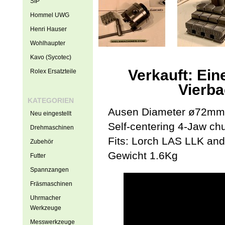
SIP
Hommel UWG
Henri Hauser
Wohlhaupter
Kavo (Sycotec)
Verkauft: Ei
Rolex Ersatzteile
Vierba
KATEGORIEN
Ausen Diameter ø72mm
Neu eingestellt
Self-centering 4-Jaw ch
Drehmaschinen
Fits: Lorch LAS LLK an
Zubehör
Gewicht 1.6Kg
Futter
Spannzangen
Fräsmaschinen
Uhrmacher
Werkzeuge
Messwerkzeuge