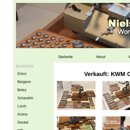
Startseite
About
I
MARKEN
Verkauft: KWM 
Emco
Bergeon
Boley
Schaublin
Lorch
Aciera
Deckel