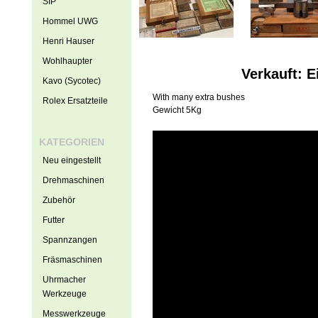
SIP
Hommel UWG
Henri Hauser
Wohlhaupter
Verkauft: 
Kavo (Sycotec)
With many extra bushes
Rolex Ersatzteile
Gewicht 5Kg
KATEGORIEN
Neu eingestellt
Drehmaschinen
Zubehör
Futter
Spannzangen
Fräsmaschinen
Uhrmacher
Werkzeuge
Messwerkzeuge