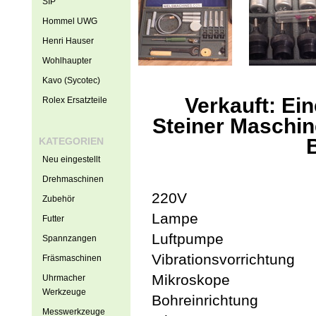
SIP
Hommel UWG
Henri Hauser
Wohlhaupter
Kavo (Sycotec)
Verkauft: Ei
Rolex Ersatzteile
Steiner Maschi
KATEGORIEN
Neu eingestellt
Drehmaschinen
220V
Zubehör
Lampe
Futter
Luftpumpe
Spannzangen
Vibrationsvorrichtung
Fräsmaschinen
Mikroskope
Uhrmacher
Werkzeuge
Bohreinrichtung
Messwerkzeuge