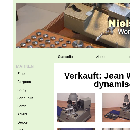
Startseite
About
I
MARKEN
Verkauft: Jean
Emco
dynamis
Bergeon
Boley
Schaublin
Lorch
Aciera
Deckel