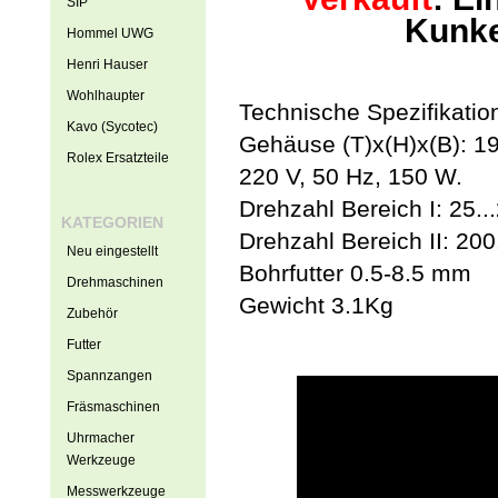
SIP
Kunk
Hommel UWG
Henri Hauser
Wohlhaupter
Technische Spezifikatio
Kavo (Sycotec)
Gehäuse (T)x(H)x(B): 19
Rolex Ersatzteile
220 V, 50 Hz, 150 W.
Drehzahl Bereich I: 25.
KATEGORIEN
Drehzahl Bereich II: 20
Neu eingestellt
Bohrfutter 0.5-8.5 mm
Drehmaschinen
Gewicht 3.1Kg
Zubehör
Futter
Spannzangen
Fräsmaschinen
Uhrmacher
Werkzeuge
Messwerkzeuge