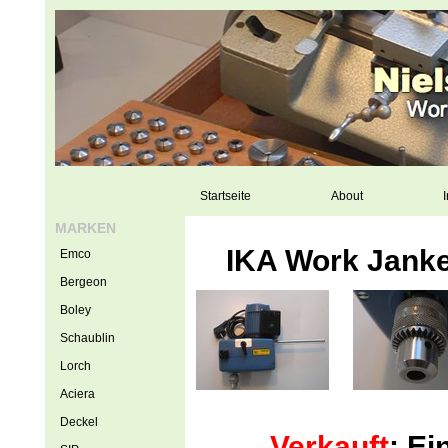
Startseite
About
I
MARKEN
IKA Work Janke
Emco
Bergeon
Boley
Schaublin
Lorch
Aciera
Deckel
Verkauft
: E