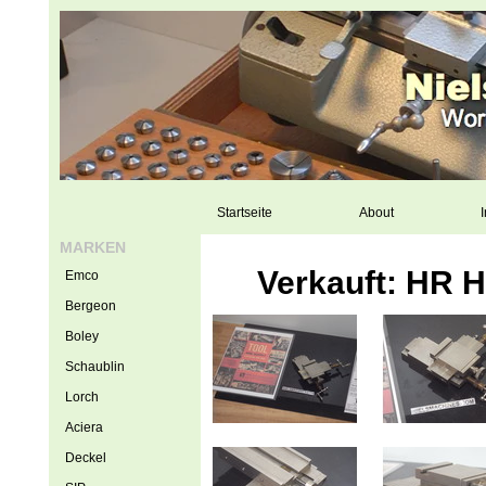
Startseite
About
I
MARKEN
Verkauft: HR H
Emco
Bergeon
Boley
Schaublin
Lorch
Aciera
Deckel