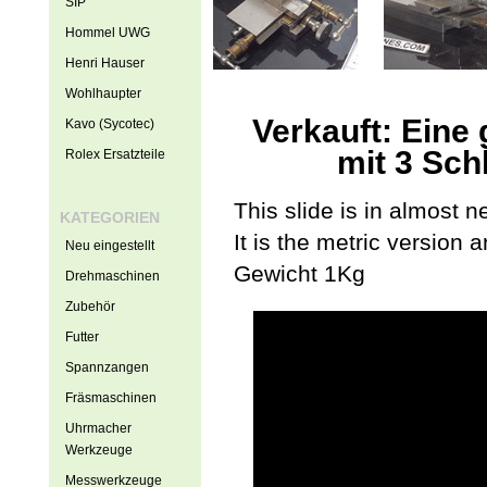
SIP
Hommel UWG
Henri Hauser
Wohlhaupter
Verkauft: Ein
Kavo (Sycotec)
mit 3 Sch
Rolex Ersatzteile
This slide is in almost n
KATEGORIEN
It is the metric version 
Neu eingestellt
Gewicht 1Kg
Drehmaschinen
Zubehör
Futter
Spannzangen
Fräsmaschinen
Uhrmacher
Werkzeuge
Messwerkzeuge