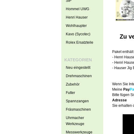
SIP
Hommel UWG
Henri Hauser
Wohlhaupter
Kavo (Sycotec)
Zu v
Rolex Ersatzteile
Paket enthäl
- Henri Hause
KATEGORIEN
- Henri Hause
Neu eingestellt
- Hauser Jig 
Drehmaschinen
Wenn Sie Int
Zubehör
Meine
Pay
Pa
Futter
Bitte fügen 
Adresse
Spannzangen
Sie erhalten 
Fräsmaschinen
Uhrmacher
Werkzeuge
Messwerkzeuge