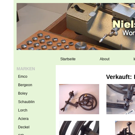
Startseite
About
I
MARKEN
Verkauft:
Emco
Bergeon
Boley
Schaublin
Lorch
Aciera
Deckel