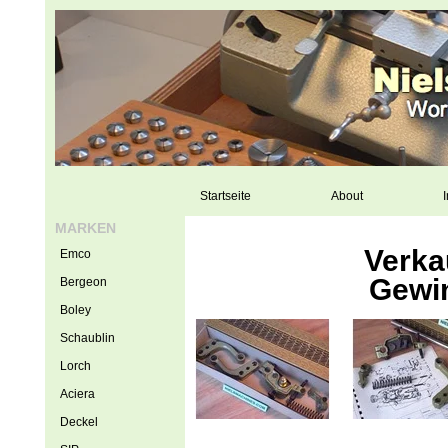
Startseite
About
I
MARKEN
Verka
Emco
Gewi
Bergeon
Boley
Schaublin
Lorch
Aciera
Deckel