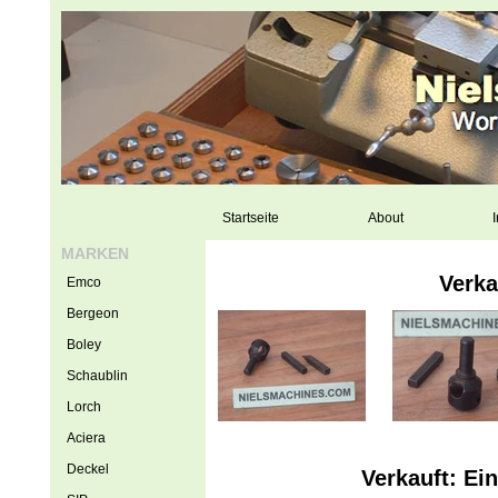
Startseite
About
I
MARKEN
Verka
Emco
Bergeon
Boley
Schaublin
Lorch
Aciera
Deckel
Verkauft: E