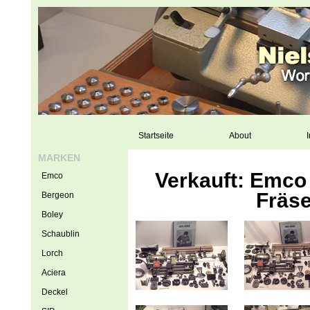
Startseite
About
I
MARKEN
Verkauft: Emco
Emco
Fräse
Bergeon
Boley
Schaublin
Lorch
Aciera
Deckel