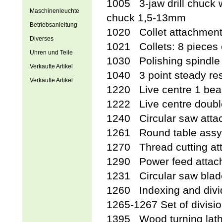
1005 3-jaw drill chuck 
Maschinenleuchte
chuck 1,5-13mm
Betriebsanleitung
1020 Collet attachmen
Diverses
1021 Collets: 8 pieces 
Uhren und Teile
1030 Polishing spindle 
Verkaufte Artikel
1040 3 point steady res
Verkaufte Artikel
1220 Live centre 1 bea
1222 Live centre doubl
1240 Circular saw atta
1261 Round table assy
1270 Thread cutting at
1290 Power feed attac
1231 Circular saw blad
1260 Indexing and divid
1265-1267 Set of divisio
1395 Wood turning lat