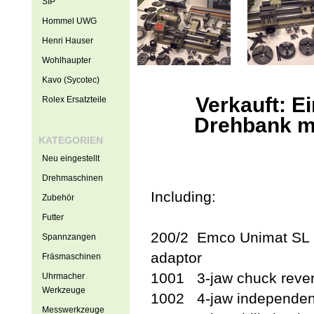
SIP
Hommel UWG
Henri Hauser
Wohlhaupter
Kavo (Sycotec)
Verkauft: 
Rolex Ersatzteile
Drehbank mi
KATEGORIEN
Neu eingestellt
Drehmaschinen
Including:
Zubehör
Futter
200/2 Emco Unimat SL la
Spannzangen
adaptor
Fräsmaschinen
1001 3-jaw chuck rever
Uhrmacher
Werkzeuge
1002 4-jaw independent
Messwerkzeuge