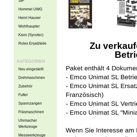
SIP
Hommel UWG
Henri Hauser
Wohlhaupter
Kavo (Sycotec)
Zu verkau
Rolex Ersatzteile
Betri
KATEGORIEN
Paket enthält 4 Dokume
Neu eingestellt
- Emco Unimat SL Betrie
Drehmaschinen
- Emco Unimat SL Ersatzt
Zubehör
Französisch)
Futter
- Emco Unimat SL Vertri
Spannzangen
- Emco Unimat SL "Minia
Fräsmaschinen
Uhrmacher
Werkzeuge
Wenn Sie Interesse am K
Messwerkzeuge