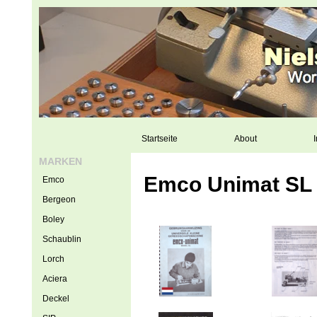
Startseite
About
I
MARKEN
Emco Unimat SL D
Emco
Bergeon
Boley
Schaublin
Lorch
Aciera
Deckel