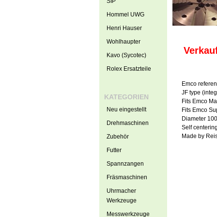
SIP
Hommel UWG
Henri Hauser
Wohlhaupter
Verkauf
Kavo (Sycotec)
Rolex Ersatzteile
Emco referen
JF type (inte
KATEGORIEN
Fits Emco Ma
Neu eingestellt
Fits Emco Sup
Diameter 1
Drehmaschinen
Self centerin
Made by Reis
Zubehör
Futter
Spannzangen
Fräsmaschinen
Uhrmacher
Werkzeuge
Messwerkzeuge