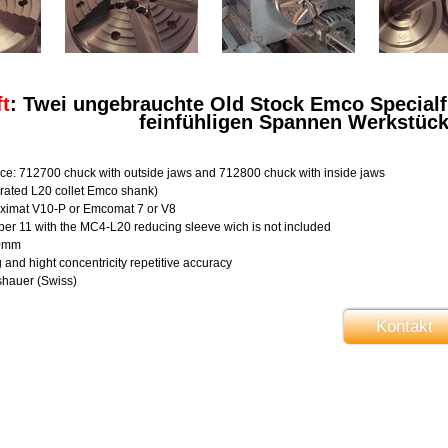
t
: Twei ungebrauchte Old Stock Emco Specialf
feinfühligen Spannen Werkstüc
ce: 712700 chuck with outside jaws and 712800 chuck with inside jaws
grated L20 collet Emco shank)
ximat V10-P or Emcomat 7 or V8
er 11 with the MC4-L20 reducing sleeve wich is not included
00mm
g and hight concentricity repetitive accuracy
hauer (Swiss)
Kontakt