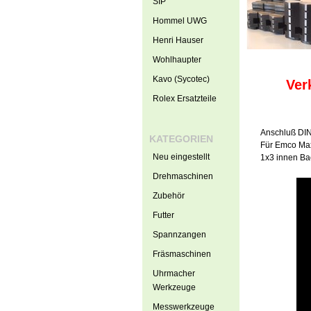
SIP
Hommel UWG
Henri Hauser
Wohlhaupter
Kavo (Sycotec)
Ver
Rolex Ersatzteile
Anschluß DI
KATEGORIEN
Für Emco Ma
Neu eingestellt
1x3 innen Ba
Drehmaschinen
Zubehör
Futter
Spannzangen
Fräsmaschinen
Uhrmacher
Werkzeuge
Messwerkzeuge