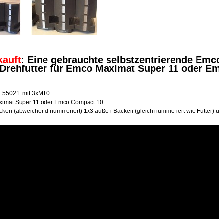
kauft
: Eine gebrauchte selbstzentrierende Em
Drehfutter für Emco Maximat Super 11 oder 
N 55021 mit 3xM10
ximat Super 11 oder Emco Compact 10
cken (abweichend nummeriert) 1x3 außen Backen (gleich nummeriert wie Futter) u