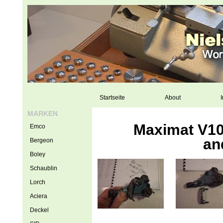
Startseite
About
I
MARKEN
Maximat V10-
Emco
an
Bergeon
Boley
Schaublin
Lorch
Aciera
Deckel