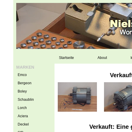
Startseite
About
I
MARKEN
Verkauf
Emco
Bergeon
Boley
Schaublin
Lorch
Aciera
Deckel
Verkauft: Eine