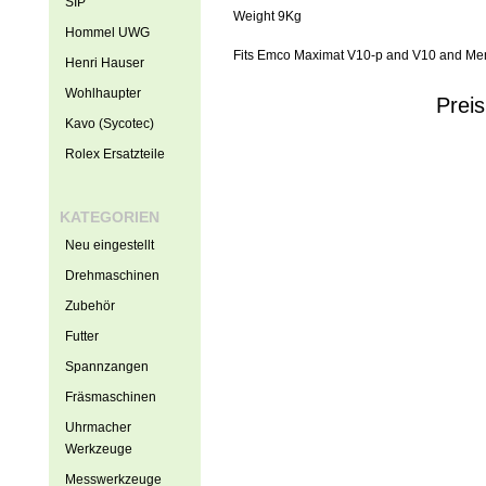
SIP
Weight 9Kg
Hommel UWG
Fits Emco Maximat V10-p and V10 and Me
Henri Hauser
Wohlhaupter
Prei
Kavo (Sycotec)
Rolex Ersatzteile
KATEGORIEN
Neu eingestellt
Drehmaschinen
Zubehör
Futter
Spannzangen
Fräsmaschinen
Uhrmacher
Werkzeuge
Messwerkzeuge