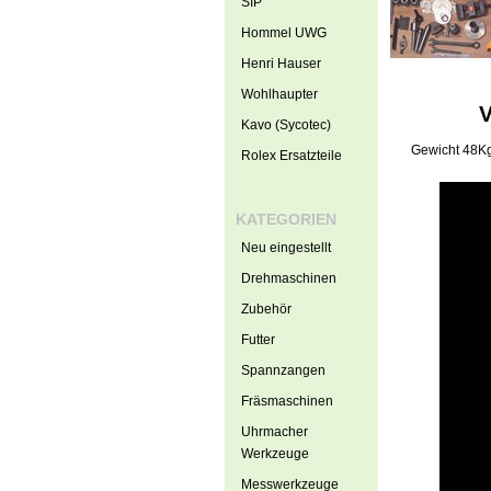
SIP
Hommel UWG
Henri Hauser
Wohlhaupter
V
Kavo (Sycotec)
Gewicht 48K
Rolex Ersatzteile
KATEGORIEN
Neu eingestellt
Drehmaschinen
Zubehör
Futter
Spannzangen
Fräsmaschinen
Uhrmacher
Werkzeuge
Messwerkzeuge