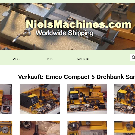
About
Info
Kontakt
Verkauft: Emco Compact 5 Drehbank S