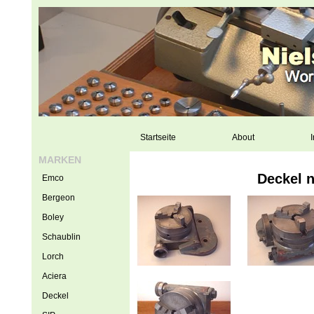
Startseite
About
I
MARKEN
Deckel n
Emco
Bergeon
Boley
Schaublin
Lorch
Aciera
Deckel