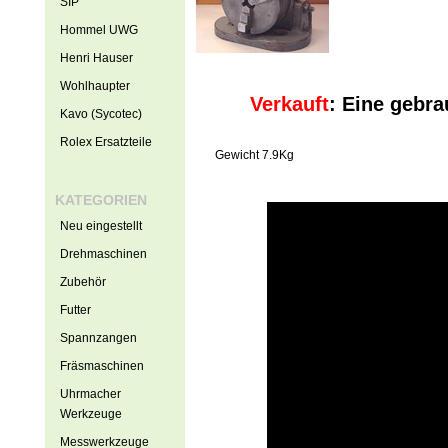
SIP
Hommel UWG
Henri Hauser
Wohlhaupter
Verkauft
: Eine gebra
Kavo (Sycotec)
Rolex Ersatzteile
Gewicht 7.9Kg
KATEGORIEN
Neu eingestellt
Drehmaschinen
Zubehör
Futter
Spannzangen
Fräsmaschinen
Uhrmacher
Werkzeuge
Messwerkzeuge