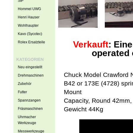
SIP
Hommel UWG
Henri Hauser
Wohlhaupter
Kavo (Sycotec)
Verkauft
: Ein
Rolex Ersatzteile
operated 
KATEGORIEN
Neu eingestellt
Chuck Model Crawford 
Drehmaschinen
B42 or 173E (4728) spri
Zubehör
Mount
Futter
Capacity, Round 42mm
Spannzangen
Gewicht 44Kg
Fräsmaschinen
Uhrmacher
Werkzeuge
Messwerkzeuge