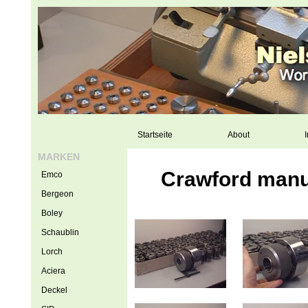
Startseite
About
I
MARKEN
Crawford manua
Emco
Bergeon
Boley
Schaublin
Lorch
Aciera
Deckel