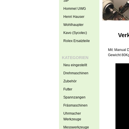
SIP
Hommel UWG
Henri Hauser
Wohlhaupter
Kavo (Sycotec)
Ver
Rolex Ersatzteile
Mit: Manual 
Gewicht 80K
KATEGORIEN
Neu eingestellt
Drehmaschinen
Zubehör
Futter
Spannzangen
Fräsmaschinen
Uhrmacher
Werkzeuge
Messwerkzeuge