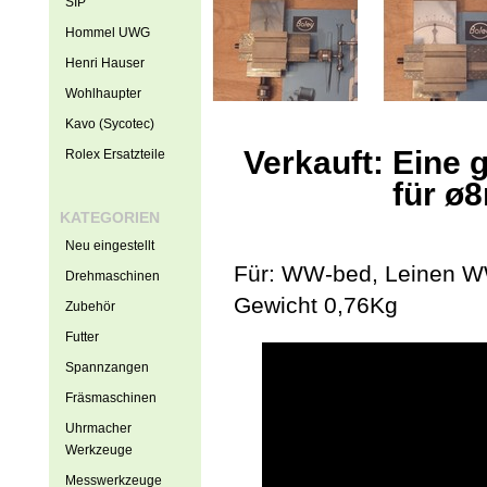
SIP
Hommel UWG
Henri Hauser
Wohlhaupter
Kavo (Sycotec)
Verkauft: Eine 
Rolex Ersatzteile
für ø
KATEGORIEN
Neu eingestellt
Für: WW-bed, Leinen W
Drehmaschinen
Gewicht 0,76Kg
Zubehör
Futter
Spannzangen
Fräsmaschinen
Uhrmacher
Werkzeuge
Messwerkzeuge