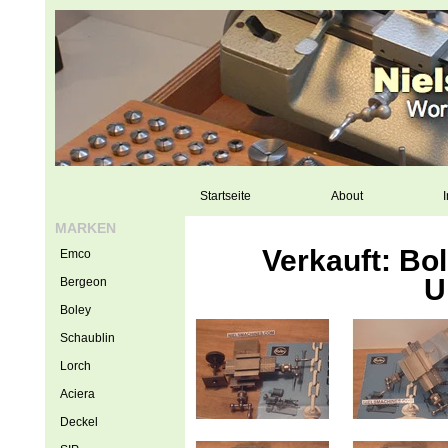
Startseite
About
I
MARKEN
Verkauft: Bo
Emco
U
Bergeon
Boley
Schaublin
Lorch
Aciera
Deckel