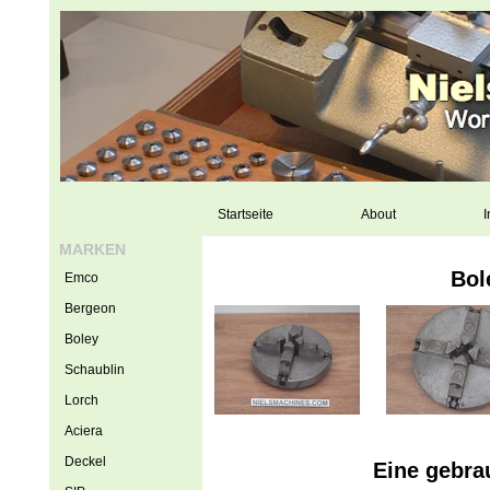
Startseite
About
I
MARKEN
Bol
Emco
Bergeon
Boley
Schaublin
Lorch
Aciera
Deckel
Eine gebra