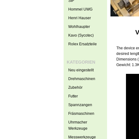
SIP
Hommel UWG
Henri Hauser
Wohlhaupter
V
Kavo (Sycotec)
Rolex Ersatzteile
The device en
desired lengt
Dimensions (
KATEGORIEN
Gewicht: 1.3
Neu eingestellt
Drehmaschinen
Zubehör
Futter
Spannzangen
Fräsmaschinen
Uhrmacher
Werkzeuge
Messwerkzeuge