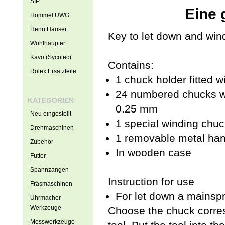
SIP
Eine 
Hommel UWG
Henri Hauser
Key to let down and win
Wohlhaupter
Kavo (Sycotec)
Contains:
Rolex Ersatzteile
1 chuck holder fitted w
24 numbered chucks wi
KATEGORIEN
0.25 mm
Neu eingestellt
1 special winding chuc
Drehmaschinen
1 removable metal han
Zubehör
In wooden case
Futter
Spannzangen
Instruction for use
Fräsmaschinen
For let down a mainspr
Uhrmacher
Werkzeuge
Choose the chuck corresp
Messwerkzeuge