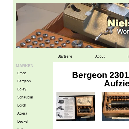
Startseite
About
I
MARKEN
Bergeon 2301
Emco
Aufzi
Bergeon
Boley
Schaublin
Lorch
Aciera
Deckel