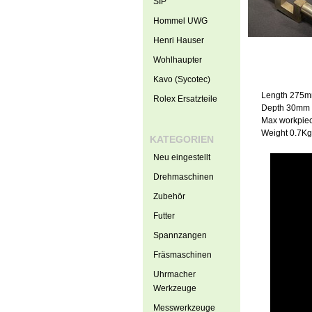
SIP
Hommel UWG
Henri Hauser
Wohlhaupter
Kavo (Sycotec)
Length 275
Rolex Ersatzteile
Depth 30mm
Max workpie
Weight 0.7Kg
KATEGORIEN
Neu eingestellt
Drehmaschinen
Zubehör
Futter
Spannzangen
Fräsmaschinen
Uhrmacher
Werkzeuge
Messwerkzeuge