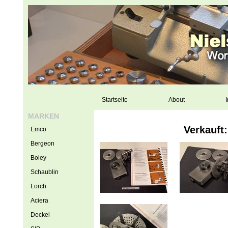
Startseite
About
I
MARKEN
Verkauft:
Emco
Bergeon
Boley
Schaublin
Lorch
Aciera
Deckel