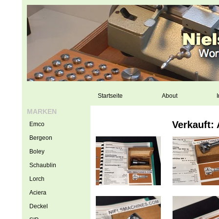
Startseite
About
I
MARKEN
Verkauft:
Emco
Bergeon
Boley
Schaublin
Lorch
Aciera
Deckel