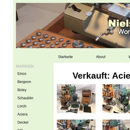
Startseite
About
I
MARKEN
Verkauft: Aci
Emco
Bergeon
Boley
Schaublin
Lorch
Aciera
Deckel