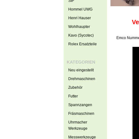
SIP
Hommel UWG
Henri Hauser
Ve
Wohlhaupter
Kavo (Sycotec)
Emco Nummer
Rolex Ersatzteile
KATEGORIEN
Neu eingestellt
Drehmaschinen
Zubehör
Futter
Spannzangen
Fräsmaschinen
Uhrmacher
Werkzeuge
Messwerkzeuge